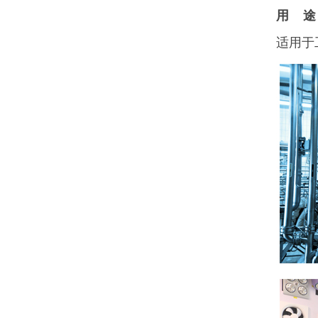
用 途
适用于