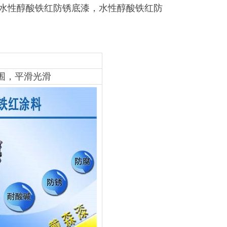
水性醇酸铁红防锈底漆，水性醇酸铁红防
围，平滑光滑