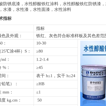
酸防锈底漆，水性醇酸铁红涂料，水性醇酸铁红防锈漆，
，水漆，水性漆，水性面漆，水性涂料
术指标
指标
颜色及外观：
铁红、灰色符合标准样板及其色差
范
0
：
10-30
（
25
℃涂
4
杯）
S
：
≥
80
/ml
：
1.2-1.4
分
%
：
≥
45
时间：
表干
h
≤
1
，实干
h
≤
24
（铅笔）：
≥
HB
性
mm
：
≤
1
强度
kg.cm
：
50