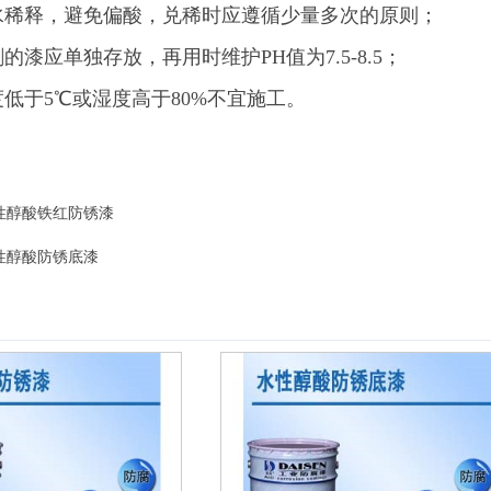
水稀释，避免偏酸，兑稀时应遵循少量多次的原则；
的漆应单独存放，再用时维护PH值为7.5-8.5；
度低于5℃或湿度高于80%不宜施工。
性醇酸铁红防锈漆
性醇酸防锈底漆