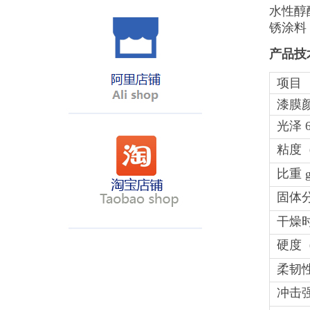
水性醇
锈涂料
产品技
项目
漆膜
光泽
6
粘度
比重
g
固体
干燥
硬度
柔韧
冲击