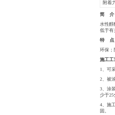
附着
简 介
水性醇
低于有
特 点
环保；
施工工
1、可
2、被
3、涂
少于2
4、施
固。